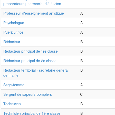
preparateurs pharmacie, diététicien
Professeur d'enseignement artistique
A
Psychologue
A
Puéricultrice
A
Rédacteur
B
Rédacteur principal de 1re classe
B
Rédacteur principal de 2e classe
B
Rédacteur territorial - secrétaire général
B
de mairie
Sage-femme
A
Sergent de sapeurs-pompiers
C
Technicien
B
Technicien principal de 1ère classe
B