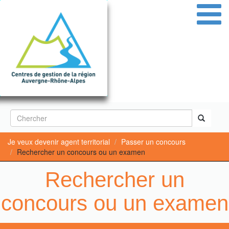
Aller
au
contenu
principal
Formulaire
de
Rechercher
Je veux devenir agent territorial
Passer un concours
recherche
Rechercher un concours ou un examen
Rechercher un
concours ou un examen