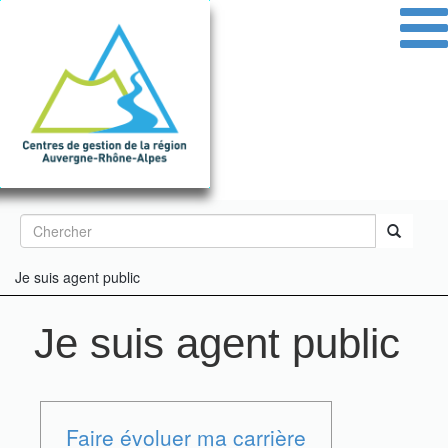
Aller
au
contenu
principal
Formulaire
de
Rechercher
Je suis agent public
recherche
Je suis agent public
Faire évoluer ma carrière