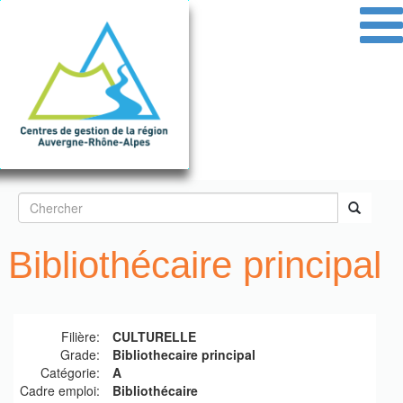
Aller
au
contenu
principal
Formulaire
de
Rechercher
Bibliothécaire principal
recherche
Filière:
CULTURELLE
Grade:
Bibliothecaire principal
Catégorie:
A
Cadre emploi:
Bibliothécaire