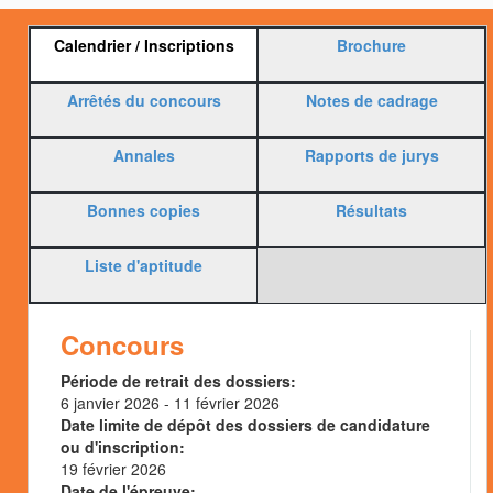
Regroupement
Calendrier / Inscriptions
(onglet
Brochure
d'article
actif)
Arrêtés du concours
Notes de cadrage
liés
Annales
Rapports de jurys
Bonnes copies
Résultats
Liste d'aptitude
Concours
Période de retrait des dossiers:
6 janvier 2026
-
11 février 2026
Date limite de dépôt des dossiers de candidature
ou d'inscription:
19 février 2026
Date de l'épreuve: