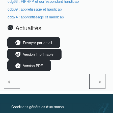
cdg63 : FIPHFP et correspondant handicap
cdg69 : appretissage et handicap
cdg74 : apprentissage et handicap
Actualités
Envoyer par email
Version imprimable
Version PDF
<
>
Conditions générales d'utilisation