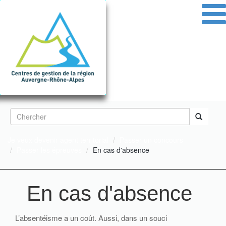
Aller
au
contenu
principal
Formulaire
de
Rechercher
Je veux devenir agent territorial
Passer un concours
recherche
Passer les épreuves
En cas d'absence
En cas d'absence
L’absentéisme a un coût. Aussi, dans un souci