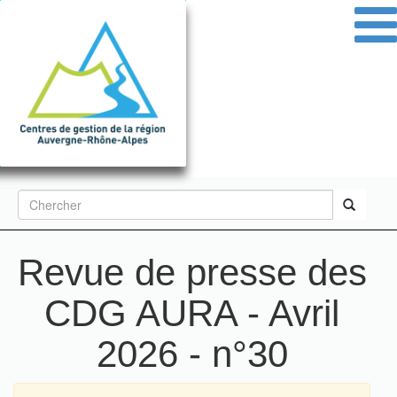
Aller
au
contenu
principal
Formulaire
de
Rechercher
recherche
Revue de presse des
CDG AURA - Avril
2026 - n°30