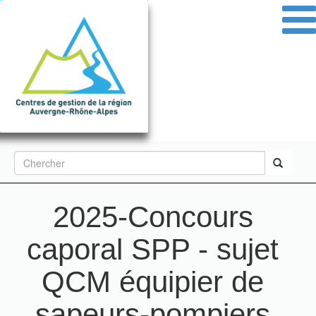
Aller
au
contenu
principal
Formulaire
de
Rechercher
recherche
2025-Concours
caporal SPP - sujet
QCM équipier de
sapeurs-pompiers