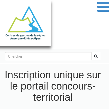
Aller
au
contenu
principal
Formulaire
de
Rechercher
recherche
Inscription unique sur
le portail concours-
territorial